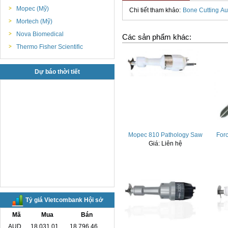
Mopec (Mỹ)
Chi tiết tham khảo:
Bone Cutting Au
Mortech (Mỹ)
Nova Biomedical
Các sản phẩm khác:
Thermo Fisher Scientific
Dự báo thời tiết
Mopec 810 Pathology Saw
Forc
Giá:
Liên hệ
Tỷ giá Vietcombank Hội sở
Mã
Mua
Bán
AUD
18,031.01
18,796.46