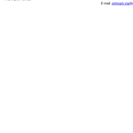
E-mail:
sinhnam.vta@
SEK
-
2,817.79
SGD
19,956.50
20,845.35
THB
697.43
807.78
USD
26,050.00
26,460.00