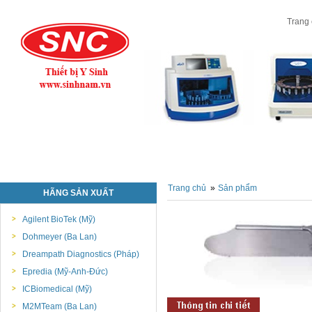
Trang
Trang chủ
»
Sản phẩm
HÃNG SẢN XUẤT
Agilent BioTek (Mỹ)
Dohmeyer (Ba Lan)
Dreampath Diagnostics (Pháp)
Epredia (Mỹ-Anh-Đức)
ICBiomedical (Mỹ)
M2MTeam (Ba Lan)