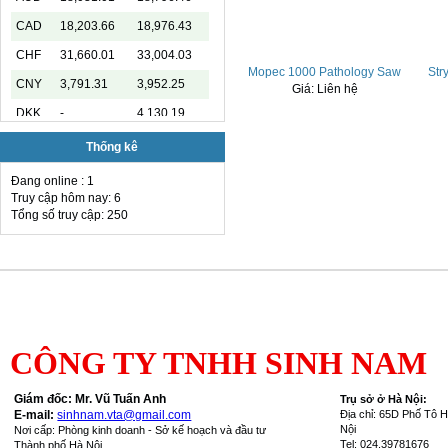
CAD
18,203.66
18,976.43
CHF
31,660.01
33,004.03
Mopec 1000 Pathology Saw
Str
CNY
3,791.31
3,952.25
Giá:
Liên hệ
DKK
-
4,130.19
EUR
29,516.69
31,072.87
Thống kê
GBP
34,428.89
35,890.45
Đang online : 1
Truy cập hôm nay: 6
HKD
3,255.00
3,413.61
Tổng số truy cập: 250
INR
-
285.64
JPY
160.86
171.96
KRW
15.95
19.23
KWD
-
89,145.24
MYR
-
6,497.57
CÔNG TY TNHH SINH NAM
NOK
-
2,813.01
Giám đốc: Mr. Vũ Tuấn Anh
T
rụ sở ở Hà Nội:
RUB
-
340.39
E-mail:
sinhnam.vta@gmail.com
Địa chỉ: 65D Phố Tô 
Nội
Nơi cấp: Phòng kinh doanh - Sở kế hoạch và đầu tư
SAR
-
7,254.11
Tel: 024.39781676
Thành phố Hà Nội.