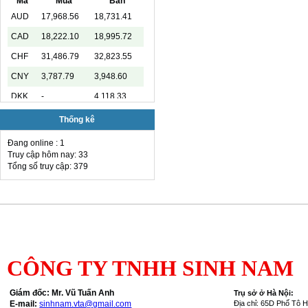
Mã
Mua
Bán
AUD
17,968.56
18,731.41
CAD
18,222.10
18,995.72
CHF
31,486.79
32,823.55
CNY
3,787.79
3,948.60
DKK
-
4,118.33
EUR
29,432.37
30,984.19
Thống kê
GBP
34,353.09
35,811.54
Đang online : 1
Truy cập hôm nay: 33
HKD
3,247.93
3,406.20
Tổng số truy cập: 379
INR
-
285.45
JPY
159.79
170.81
KRW
15.99
19.27
KWD
-
89,033.66
MYR
-
6,485.21
CÔNG TY TNHH SINH NAM
NOK
-
2,811.55
Giám đốc: Mr. Vũ Tuấn Anh
T
rụ sở ở Hà Nội:
RUB
-
336.84
E-mail:
sinhnam.vta@gmail.com
Địa chỉ: 65D Phố Tô 