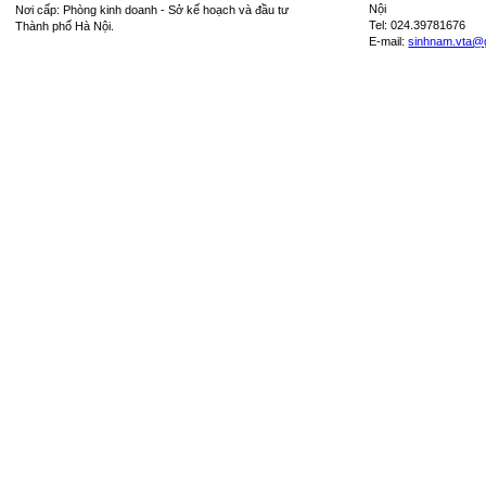
Nội
Nơi cấp: Phòng kinh doanh - Sở kế hoạch và đầu tư
SAR
-
7,244.36
Tel: 024.39781676
Thành phố Hà Nội.
E-mail:
sinhnam.vta@
SEK
-
2,817.41
SGD
19,916.94
20,804.08
THB
698.84
809.42
USD
26,000.00
26,410.00