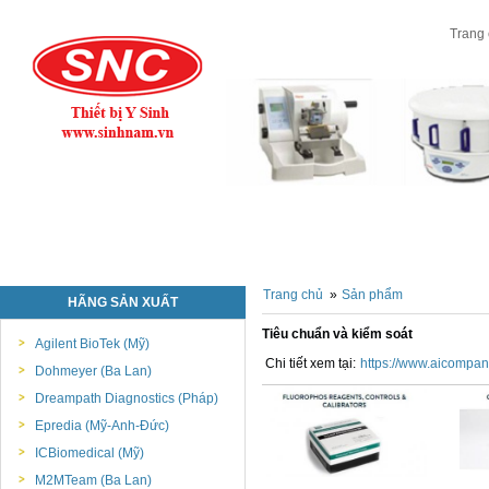
Trang
Trang chủ
»
Sản phẩm
HÃNG SẢN XUẤT
Tiêu chuẩn và kiểm soát
Agilent BioTek (Mỹ)
Chi tiết xem tại:
https://www.aicompan
Dohmeyer (Ba Lan)
Dreampath Diagnostics (Pháp)
Epredia (Mỹ-Anh-Đức)
ICBiomedical (Mỹ)
M2MTeam (Ba Lan)