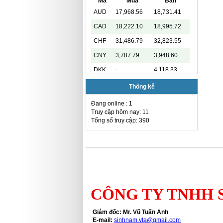
Mã
Mua
Bán
AUD
17,968.56
18,731.41
CAD
18,222.10
18,995.72
CHF
31,486.79
32,823.55
CNY
3,787.79
3,948.60
DKK
-
4,118.33
EUR
29,432.37
30,984.19
Thống kê
GBP
34,353.09
35,811.54
Đang online : 1
Truy cập hôm nay: 11
HKD
3,247.93
3,406.20
Tổng số truy cập: 390
INR
-
285.45
JPY
159.79
170.81
KRW
15.99
19.27
KWD
-
89,033.66
MYR
-
6,485.21
CÔNG TY TNHH 
NOK
-
2,811.55
Giám đốc: Mr. Vũ Tuấn Anh
RUB
-
336.84
E-mail:
sinhnam.vta@gmail.com