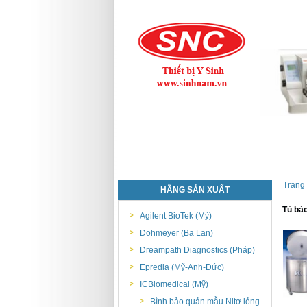
Trang
HÃNG SẢN XUẤT
Tủ bảo
Agilent BioTek (Mỹ)
Dohmeyer (Ba Lan)
Dreampath Diagnostics (Pháp)
Epredia (Mỹ-Anh-Đức)
ICBiomedical (Mỹ)
Bình bảo quản mẫu Nitơ lỏng