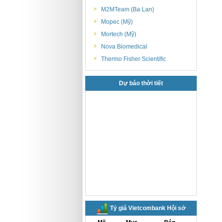
M2MTeam (Ba Lan)
Mopec (Mỹ)
Mortech (Mỹ)
Nova Biomedical
Thermo Fisher Scientific
Dự báo thời tiết
Tỷ giá Vietcombank Hội sở