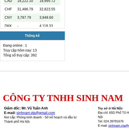
CAD
18,222.10
18,995.72
CHF
31,486.79
32,823.55
CNY
3,787.79
3,948.60
DKK
-
4,118.33
EUR
29,432.37
30,984.19
Thống kê
GBP
34,353.09
35,811.54
Đang online : 1
Truy cập hôm nay: 13
HKD
3,247.93
3,406.20
Tổng số truy cập: 392
INR
-
285.45
JPY
159.79
170.81
KRW
15.99
19.27
KWD
-
89,033.66
MYR
-
6,485.21
CÔNG TY TNHH SINH NAM
NOK
-
2,811.55
Giám đốc: Mr. Vũ Tuấn Anh
T
rụ sở ở Hà Nội:
RUB
-
336.84
E-mail:
sinhnam.vta@gmail.com
Địa chỉ: 65D Phố Tô 
Nội
Nơi cấp: Phòng kinh doanh - Sở kế hoạch và đầu tư
SAR
-
7,244.36
Tel: 024.39781676
Thành phố Hà Nội.
E-mail:
sinhnam.vta@
SEK
-
2,817.41