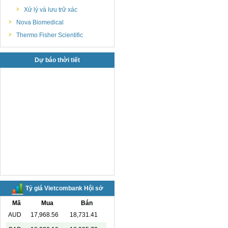
Xử lý và lưu trữ xác
Nova Biomedical
Thermo Fisher Scientific
Dự báo thời tiết
Tỷ giá Vietcombank Hội sở
Mã
Mua
Bán
AUD
17,968.56
18,731.41