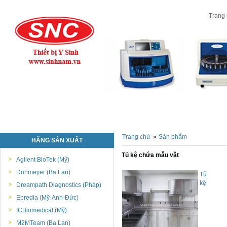
Trang
Trang chủ
»
Sản phẩm
HÃNG SẢN XUẤT
Tủ kệ chứa mẫu vật
Agilent BioTek (Mỹ)
Dohmeyer (Ba Lan)
Tủ
kệ
Dreampath Diagnostics (Pháp)
Epredia (Mỹ-Anh-Đức)
ICBiomedical (Mỹ)
M2MTeam (Ba Lan)