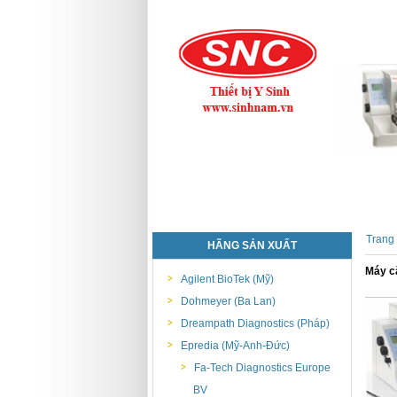
Trang
HÃNG SẢN XUẤT
Máy cắ
Agilent BioTek (Mỹ)
Dohmeyer (Ba Lan)
Dreampath Diagnostics (Pháp)
Epredia (Mỹ-Anh-Đức)
Fa-Tech Diagnostics Europe
BV